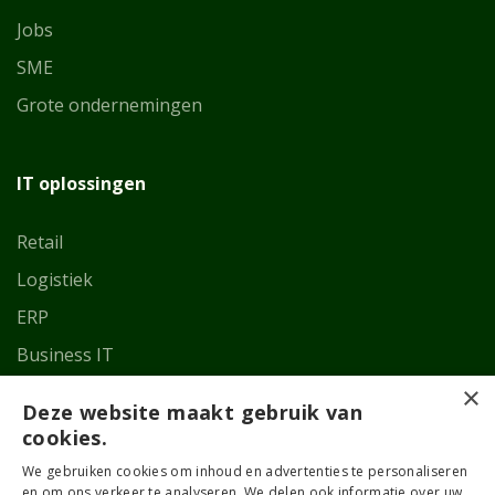
Jobs
SME
Grote ondernemingen
IT oplossingen
Retail
Logistiek
ERP
Business IT
×
Deze website maakt gebruik van
Mijn account
cookies.
We gebruiken cookies om inhoud en advertenties te personaliseren
Mijn account
en om ons verkeer te analyseren. We delen ook informatie over uw