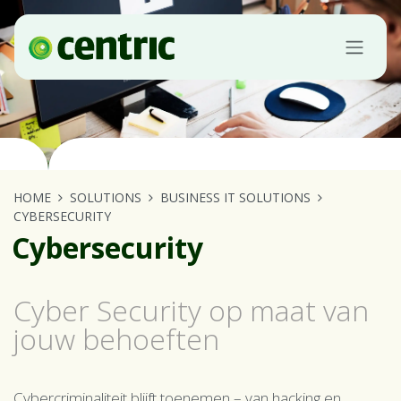
Overslaan naar inhoud
HOME
SOLUTIONS
BUSINESS IT SOLUTIONS
CYBERSECURITY
Cybersecurity
Cyber Security op maat van
jouw behoeften
Cybercriminaliteit blijft toenemen – van hacking en