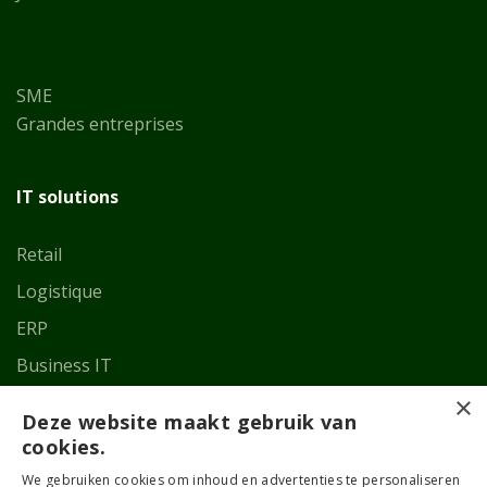
SME
Grandes entreprises
IT solutions
Retail
Logistique
ERP
Business IT
×
Deze website maakt gebruik van
Mon compte
cookies.
We gebruiken cookies om inhoud en advertenties te personaliseren