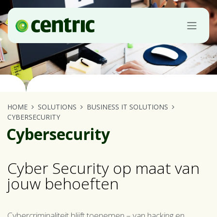
Se rendre au contenu
HOME
SOLUTIONS
BUSINESS IT SOLUTIONS
CYBERSECURITY
Cybersecurity
Cyber Security op maat van
jouw behoeften
Cybercriminaliteit blijft toenemen – van hacking en