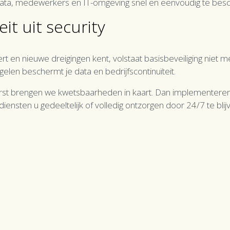
data, medewerkers en IT-omgeving snel en eenvoudig te bes
it uit security
t en nieuwe dreigingen kent, volstaat basisbeveiliging niet 
en beschermt je data en bedrijfscontinuïteit.
 eerst brengen we kwetsbaarheden in kaart. Dan implementere
ensten u gedeeltelijk of volledig ontzorgen door 24/7 te bli