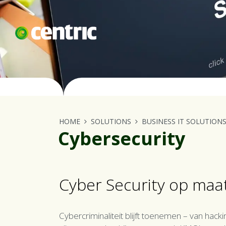
Skip to Content
Ab
HOME
SOLUTIONS
BUSINESS IT SOLUTION
Cybersecurity
Cyber Security op maa
Cybercriminaliteit blijft toenemen – van hack