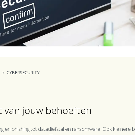
out Centric
IT Solutions
News
Contact us
S
CYBERSECURITY
t van jouw behoeften
ing en phishing tot datadiefstal en ransomware. Ook kleinere be