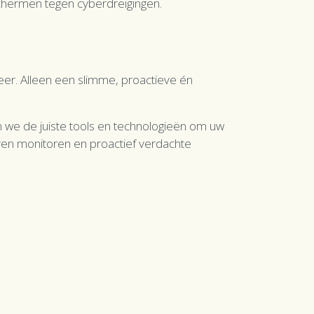
chermen tegen cyberdreigingen.
meer. Alleen een slimme, proactieve én
n we de juiste tools en technologieën om uw
jven monitoren en proactief verdachte