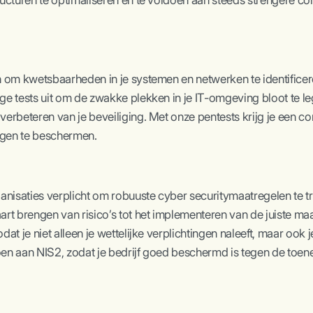
tructuren te optimaliseren en te voldoen aan steeds strengere c
en om kwetsbaarheden in je systemen en netwerken te identific
ge tests uit om de zwakke plekken in je IT-omgeving bloot te le
erbeteren van je beveiliging. Met onze pentests krijg je een conc
ngen te beschermen.
nisaties verplicht om robuuste cyber securitymaatregelen te tr
art brengen van risico’s tot het implementeren van de juiste ma
at je niet alleen je wettelijke verplichtingen naleeft, maar ook j
ldoen aan NIS2, zodat je bedrijf goed beschermd is tegen de to