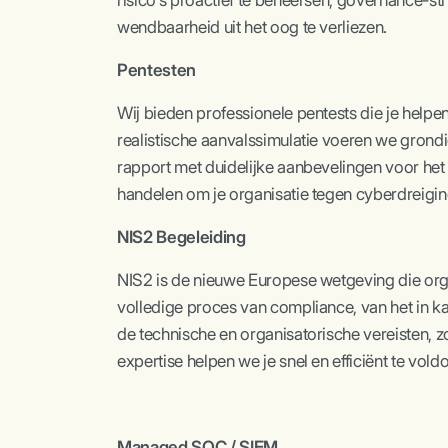
risico’s proactief te beheersen, governance-s
wendbaarheid uit het oog te verliezen.
Pentesten
Wij bieden professionele pentests die je help
realistische aanvalssimulatie voeren we grondi
rapport met duidelijke aanbevelingen voor het v
handelen om je organisatie tegen cyberdreigi
NIS2 Begeleiding
NIS2 is de nieuwe Europese wetgeving die orga
volledige proces van compliance, van het in ka
de technische en organisatorische vereisten, zod
expertise helpen we je snel en efficiënt te vo
Managed SOC / SIEM