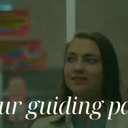
er Centric
IT Oplossingen
Nieuws
Contact
ur guiding pa