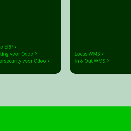
o ERP
ting voor Odoo
Locus WMS
ersecurity voor Odoo
In & Out WMS