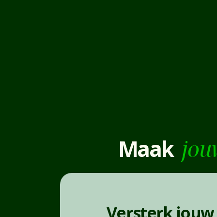
Maak
jou
Versterk jouw