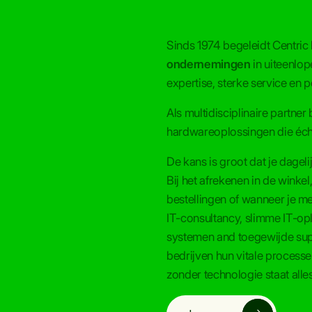
Sinds 1974 begeleidt Centric
ondernemingen
in uiteenlo
expertise, sterke service en 
Als multidisciplinaire partne
hardwareoplossingen die éc
De kans is groot dat je dageli
Bij het afrekenen in de winke
bestellingen of wanneer je me
IT-consultancy, slimme IT-op
systemen and toegewijde sup
bedrijven hun vitale process
zonder technologie staat alles 