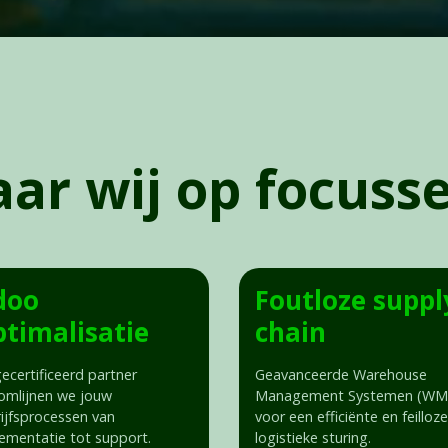
ar wij op focuss
doo
Foutloze suppl
timalisatie
chain
gecertificeerd partner
Geavanceerde Warehouse
omlijnen we jouw
Management Systemen (WM
ijfsprocessen van
voor een efficiënte en feilloze
ementatie tot support.
logistieke sturing.