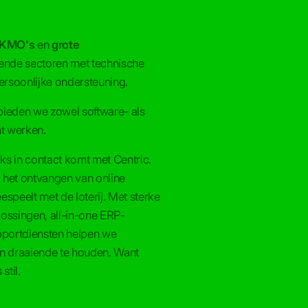
KMO's
en
grote
pende sectoren met technische
persoonlijke ondersteuning.
r bieden we zowel software- als
ht werken.
jks in contact komt met Centric.
l, het ontvangen van online
espeelt met de loterij. Met sterke
lossingen, all-in-one ERP-
portdiensten helpen we
en draaiende te houden. Want
stil.