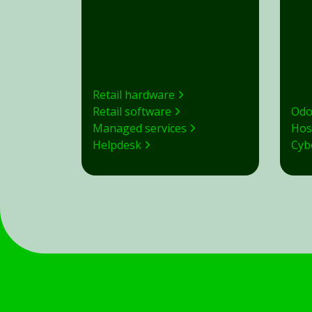
Retail hardware
Retail software
Odo
Managed services
Hos
Helpdesk
Cyb