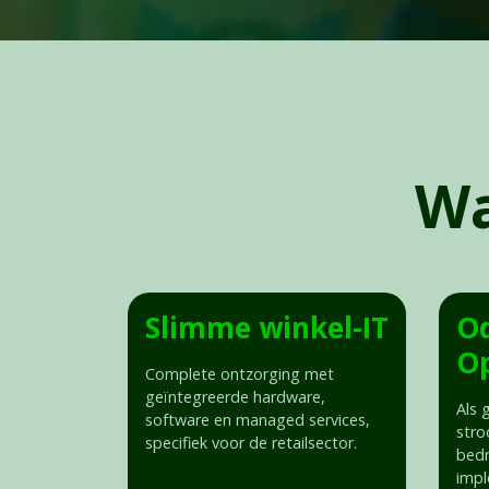
Wa
Slimme winkel-IT
O
Op
Complete ontzorging met
geïntegreerde hardware,
Als 
software en managed services,
stro
specifiek voor de retailsector.
bedr
impl