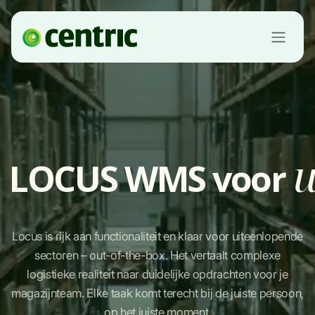
Overslaan naar inhoud
u
LOCUS WMS voor
Locus is rijk aan functionaliteit en klaar voor uiteenlopende
sectoren – out-of-the-box. Het vertaalt complexe
logistieke realiteit naar duidelijke opdrachten voor je
magazijnteam. Elke taak komt terecht bij de juiste persoon,
op het juiste moment.