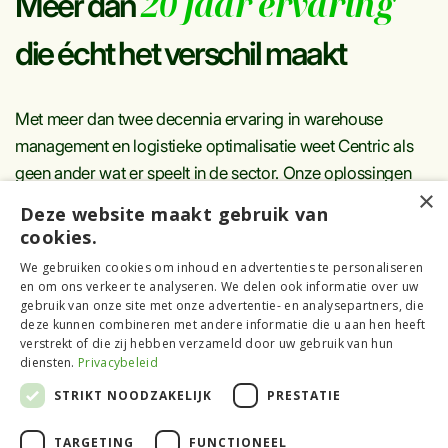
20 jaar ervaring
Meer dan
die écht het verschil maakt
Met meer dan twee decennia ervaring in warehouse
management en logistieke optimalisatie weet Centric als
geen ander wat er speelt in de sector. Onze oplossingen
×
zijn niet alleen technisch doordacht, maar ook
Deze website maakt gebruik van
praktijkgericht – ontwikkeld en verfijnd op basis van
cookies.
talloze implementaties in uiteenlopende omgevingen.
We gebruiken cookies om inhoud en advertenties te personaliseren
en om ons verkeer te analyseren. We delen ook informatie over uw
Wat ons onderscheidt, zijn onze consultants:
gebruik van onze site met onze advertentie- en analysepartners, die
vakspecialisten met diepgaande kennis van processen,
deze kunnen combineren met andere informatie die u aan hen heeft
verstrekt of die zij hebben verzameld door uw gebruik van hun
technologie en de dagelijkse realiteit in het magazijn. Ze
diensten.
Privacybeleid
spreken de taal van jouw organisatie en denken actief
STRIKT NOODZAKELIJK
PRESTATIE
mee, van analyse tot optimalisatie.
TARGETING
FUNCTIONEEL
Of het nu gaat om complexe mechanisatieprojecten of het