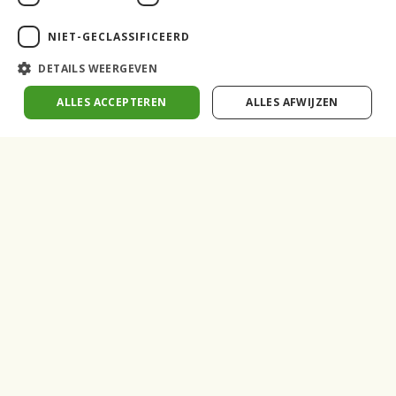
stroomlijnen van dagelijkse operaties, onze mensen maken
NIET-GECLASSIFICEERD
het verschil. Met hun ervaring, betrokkenheid en
DETAILS WEERGEVEN
resultaatgerichte aanpak tillen ze elk project naar een
hoger niveau.
ALLES ACCEPTEREN
ALLES AFWIJZEN