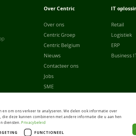
Over Centric
IT oploss
Over ons
Retail
Centric Groep
Logistiek
op
Centric Belgium
ERP
Nie
uws
Business I
Contacteer ons
Jobs
SME
Grote ondernemingen
n en om ons verkeer te analyseren. We delen ook informatie over
s, die deze kunnen combineren met andere informatie die u aan hen
un diensten.
Privacybeleid
RGETING
FUNCTIONEEL