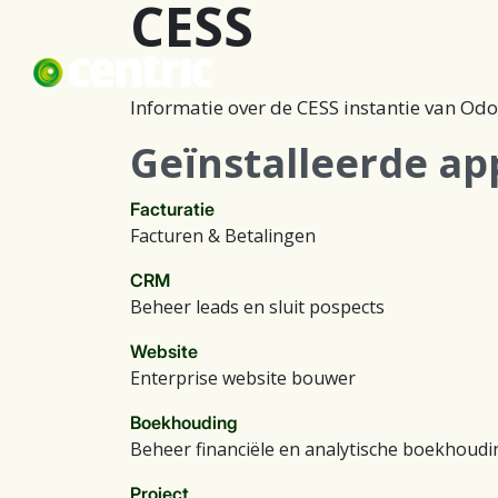
CESS
Overslaan naar inhoud
Ov
Informatie over de CESS instantie van Odo
Geïnstalleerde app
Facturatie
Facturen & Betalingen
CRM
Beheer leads en sluit pospects
Website
Enterprise website bouwer
Boekhouding
Beheer financiële en analytische boekhoudi
Project