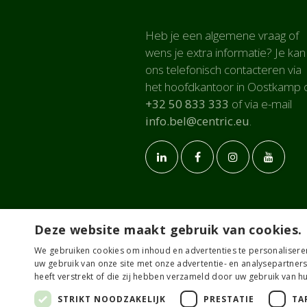
Heb je een algemene vraag of
wens je extra informatie? Je kan
ons telefonisch contacteren via
het hoofdkantoor in Oostkamp 
+32 50 833 333
of via e-mail
info.bel@centric.eu
.
Deze website maakt gebruik van cookies.
We gebruiken cookies om inhoud en advertenties te personalisere
uw gebruik van onze site met onze advertentie- en analysepartner
heeft verstrekt of die zij hebben verzameld door uw gebruik van h
STRIKT NOODZAKELIJK
PRESTATIE
TA