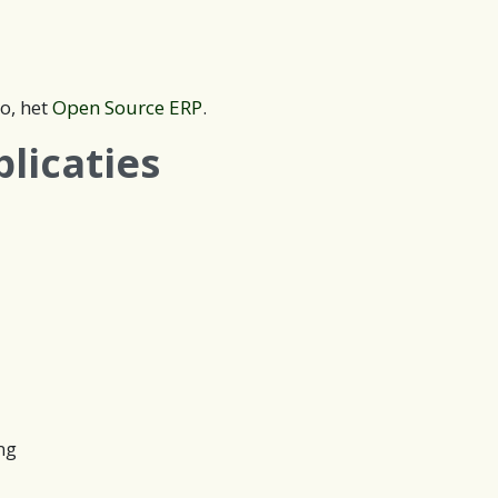
er Centric
IT Oplossingen
Nieuws
Contact
o, het
Open Source ERP
.
licaties
ng