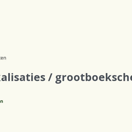
ten
kalisaties / grootboeksc
en