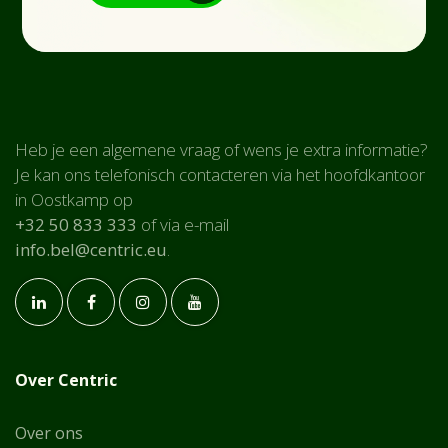
Heb je een algemene vraag of wens je extra informatie?
Je kan ons telefonisch contacteren via het hoofdkantoor
in Oostkamp op
+32 50 833 333
of via e-mail
info.bel@centric.eu
.
Over Centric
Over ons