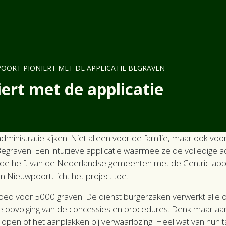
er Centric
IT Oplossingen
Nieuws
Contact
OORT PIONIERT MET DE APPLICATIE BEGRAVEN
ert met de applicatie
dministratie kijken. Niet alleen voor de familie, maar ook v
egraven. Een intuïtieve applicatie waarmee ze de volledige adm
e helft van de Nederlandse gemeenten met de Centric-applic
 Nieuwpoort, licht het project toe.
ed voor 5000 graven. De dienst burgerzaken verwerkt alle ove
te opvolging van de concessies en procedures. Denk maar aa
rlopen of het aanplakken bij verwaarlozing. Heel wat van hun