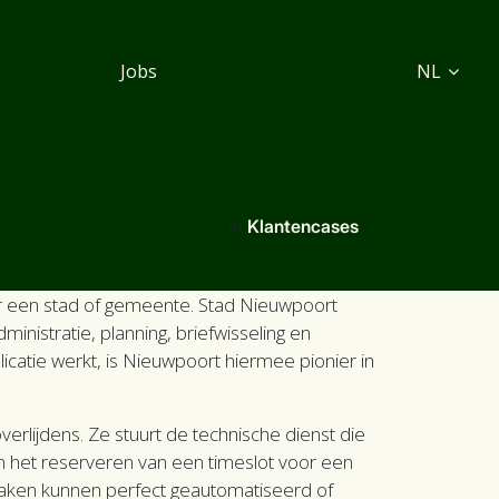
Jobs
NL
in
Klantencases
oor een stad of gemeente. Stad Nieuwpoort
inistratie, planning, briefwisseling en
atie werkt, is Nieuwpoort hiermee pionier in
rlijdens. Ze stuurt de technische dienst die
n het reserveren van een timeslot voor een
 taken kunnen perfect geautomatiseerd of