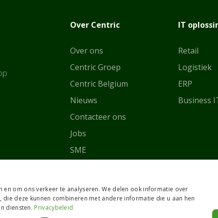
Over Centric
IT oploss
Over ons
Retail
Centric Groep
Logistiek
op
Centric Belgium
ERP
Nie
uws
Business I
Contacteer ons
Jobs
SME
Grote ondernemingen
n en om ons verkeer te analyseren. We delen ook informatie over
s, die deze kunnen combineren met andere informatie die u aan hen
un diensten.
Privacybeleid